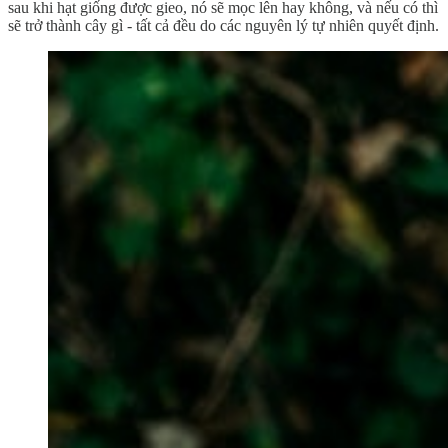
sau khi hạt giống được gieo, nó sẽ mọc lên hay không, và nếu có thì
sẽ trở thành cây gì - tất cả đều do các nguyên lý tự nhiên quyết định.