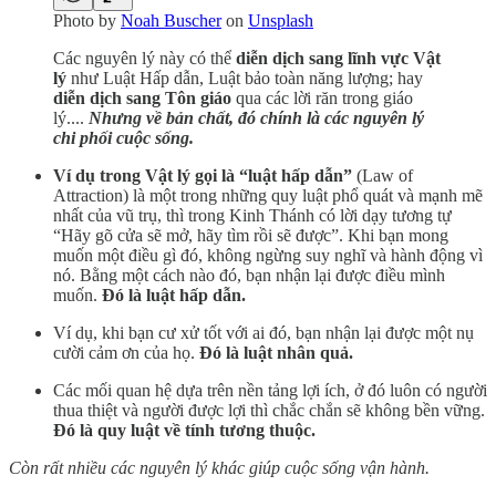
Photo by
Noah Buscher
on
Unsplash
Các nguyên lý này có thể
diễn dịch sang lĩnh vực Vật
lý
như Luật Hấp dẫn, Luật bảo toàn năng lượng; hay
diễn dịch sang Tôn giáo
qua các lời răn trong giáo
lý....
Nhưng về bản chất, đó chính là các nguyên lý
chi phối cuộc sống.
Ví dụ trong Vật lý gọi là “luật hấp dẫn”
(Law of
Attraction) là một trong những quy luật phổ quát và mạnh mẽ
nhất của vũ trụ, thì trong Kinh Thánh có lời dạy tương tự
“Hãy gõ cửa sẽ mở, hãy tìm rồi sẽ được”. Khi bạn mong
muốn một điều gì đó, không ngừng suy nghĩ và hành động vì
nó. Bằng một cách nào đó, bạn nhận lại được điều mình
muốn.
Đó là luật hấp dẫn.
Ví dụ, khi bạn cư xử tốt với ai đó, bạn nhận lại được một nụ
cười cảm ơn của họ.
Đó là luật nhân quả.
Các mối quan hệ dựa trên nền tảng lợi ích, ở đó luôn có người
thua thiệt và người được lợi thì chắc chắn sẽ không bền vững.
Đó là quy luật về tính tương thuộc.
Còn rất nhiều các nguyên lý khác giúp cuộc sống vận hành.