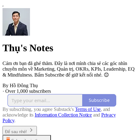
Thụ's Notes
Cảm ơn bạn đã ghé thăm. Đây là nơi mình chia sẻ các góc nhìn
chuyên môn về Marketing, Quản trị, OKRs, KPIs, Leadership, EQ
& Mindfulness. Bấm Subscribe để giữ kết nối nhé. 😊
By Hồ Đông Thụ
·
Over 1,000 subscribers
Subscribe
By subscribing, you agree Substack's
Terms of Use
, and
acknowledge its
Information Collection Notice
and
Privacy
Policy
.
Để sau nhé!