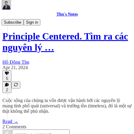
Thụ's Notes
Lifestyle
Subscribe
Sign in
Principle Centered. Tìm ra các
nguyên lý …
Hồ Đông Thụ
Apr 21, 2024
5
2
Cuộc sống của chúng ta vốn được vận hành bởi các nguyên lý
mang tính phổ quát (universal) và trường tồn (timeless), đó là một sự
thật không thể phủ nhận.
Read →
2 Comments