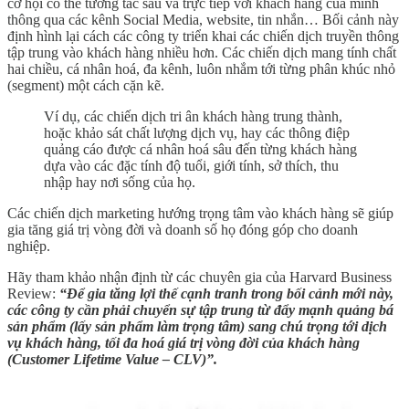
cơ hội có thể tương tác sâu và trực tiếp với khách hàng của mình
thông qua các kênh Social Media, website, tin nhắn… Bối cảnh này
định hình lại cách các công ty triển khai các chiến dịch truyền thông
tập trung vào khách hàng nhiều hơn. Các chiến dịch mang tính chất
hai chiều, cá nhân hoá, đa kênh, luôn nhắm tới từng phân khúc nhỏ
(segment) một cách cặn kẽ.
Ví dụ, các chiến dịch tri ân khách hàng trung thành,
hoặc khảo sát chất lượng dịch vụ, hay các thông điệp
quảng cáo được cá nhân hoá sâu đến từng khách hàng
dựa vào các đặc tính độ tuổi, giới tính, sở thích, thu
nhập hay nơi sống của họ.
Các chiến dịch marketing hướng trọng tâm vào khách hàng sẽ giúp
gia tăng giá trị vòng đời và doanh số họ đóng góp cho doanh
nghiệp.
Hãy tham khảo nhận định từ các chuyên gia của Harvard Business
Review:
“Để gia tăng lợi thế cạnh tranh trong bối cảnh mới này,
các công ty cần phải chuyển sự tập trung từ đẩy mạnh quảng bá
sản phẩm (lấy sản phẩm làm trọng tâm) sang chú trọng tới dịch
vụ khách hàng, tối đa hoá giá trị vòng đời của khách hàng
(Customer Lifetime Value – CLV)”.