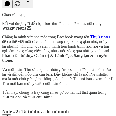
Chào các bạn,
Rất vui được gửi đến bạn bức thư đầu tiên từ series nội dung
Weekly Notes 💌
Chẳng là mình vừa tạo một trang Facebook mang tên
Thụ's notes
để có thể viết một cách chú tâm trong một không gian nhỏ, nơi ghi
lại những "ghi chú" của riêng mình trên hành trình học hỏi và trải
nghiệm trong công việc cũng như cuộc sống qua những khía cạnh
Phát triển tư duy, Quản trị & Lãnh đạo, Sáng tạo & Truyền
thông.
Và mỗi tuần, Thụ sẽ chọn ra những "notes" tâm đắc nhất, tóm lược
lại và gửi đến hộp thư của bạn. Đây không chỉ là một Newsletter,
mà là một chút gửi gắm những góc nhìn từ Thụ tới bạn - xem như là
Thụ mời bạn mời ly cafe cuối tuần đi hen.
Tuần này, chúng ta hãy cùng nhau gỡ bỏ hai nút thắt quan trọng:
"Sự tự do"
và
"Sự chú tâm"
.
Note #2: Ta tự do… do tự mình