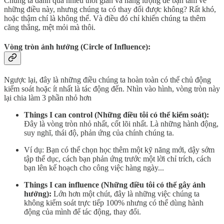
Chúng ta dành quá nhiều thời gian và năng lượng để bận tâm về
những điều này, nhưng chúng ta có thay đổi được không? Rất khó,
hoặc thậm chí là không thể. Và điều đó chỉ khiến chúng ta thêm
căng thẳng, mệt mỏi mà thôi.
Vòng tròn ảnh hưởng (Circle of Influence):
Ngược lại, đây là những điều chúng ta hoàn toàn có thể chủ động
kiểm soát hoặc ít nhất là tác động đến. Nhìn vào hình, vòng tròn này
lại chia làm 3 phần nhỏ hơn
Things I can control (Những điều tôi có thể kiểm soát):
Đây là vòng tròn nhỏ nhất, cốt lõi nhất. Là những hành động,
suy nghĩ, thái độ, phản ứng của chính chúng ta.
Ví dụ: Bạn có thể chọn học thêm một kỹ năng mới, dậy sớm
tập thể dục, cách bạn phản ứng trước một lời chỉ trích, cách
bạn lên kế hoạch cho công việc hàng ngày...
Things I can influence (Những điều tôi có thể gây ảnh
hưởng):
Lớn hơn một chút, đây là những việc chúng ta
không kiểm soát trực tiếp 100% nhưng có thể dùng hành
động của mình để tác động, thay đổi.