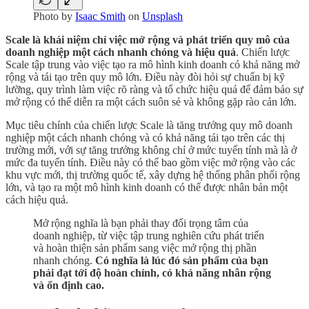
Photo by
Isaac Smith
on
Unsplash
Scale là khái niệm chỉ việc mở rộng và phát triển quy mô của
doanh nghiệp một cách nhanh chóng và hiệu quả
. Chiến lược
Scale tập trung vào việc tạo ra mô hình kinh doanh có khả năng mở
rộng và tái tạo trên quy mô lớn. Điều này đòi hỏi sự chuẩn bị kỹ
lưỡng, quy trình làm việc rõ ràng và tổ chức hiệu quả để đảm bảo sự
mở rộng có thể diễn ra một cách suôn sẻ và không gặp rào cản lớn.
Mục tiêu chính của chiến lược Scale là tăng trưởng quy mô doanh
nghiệp một cách nhanh chóng và có khả năng tái tạo trên các thị
trường mới, với sự tăng trưởng không chỉ ở mức tuyến tính mà là ở
mức đa tuyến tính. Điều này có thể bao gồm việc mở rộng vào các
khu vực mới, thị trường quốc tế, xây dựng hệ thống phân phối rộng
lớn, và tạo ra một mô hình kinh doanh có thể được nhân bản một
cách hiệu quả.
Mở rộng nghĩa là bạn phải thay đổi trọng tâm của
doanh nghiệp, từ việc tập trung nghiên cứu phát triển
và hoàn thiện sản phẩm sang việc mở rộng thị phần
nhanh chóng.
Có nghĩa là lúc đó sản phẩm của bạn
phải đạt tới độ hoàn chỉnh, có khả năng nhân rộng
và ổn định cao.