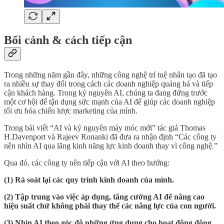
Bối cảnh & cách tiếp cận
Trong những năm gần đây, những công nghệ trí tuệ nhân tạo đã tạo
ra nhiều sự thay đổi trong cách các doanh nghiệp quảng bá và tiếp
cận khách hàng. Trong kỷ nguyên AI, chúng ta đang đứng trước
một cơ hội để tận dụng sức mạnh của AI để giúp các doanh nghiệp
tối ưu hóa chiến lược marketing của mình.
Trong bài viết “AI và kỷ nguyên máy móc mới” tác giả Thomas
H.Davenport và Rajeev Ronanki đã đưa ra nhận định “Các công ty
nên nhìn AI qua lăng kinh năng lực kinh doanh thay vì công nghệ.”
Qua đó, các công ty nên tiếp cận với AI theo hướng:
(1) Rà soát lại các quy trình kinh doanh của mình.
(2) Tập trung vào việc áp dụng, tăng cường AI để nâng cao
hiệu suất chứ không phải thay thế các năng lực của con người.
(3) Nhìn AI theo góc độ những ứng dụng cho hoạt động động