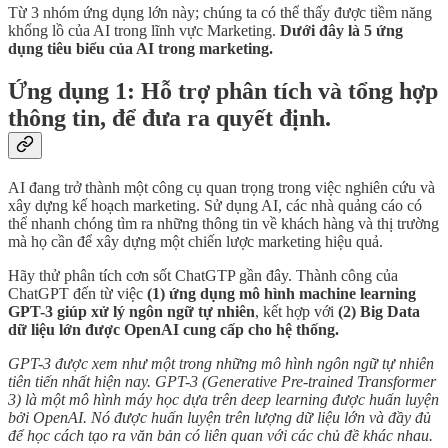
Từ 3 nhóm ứng dụng lớn này; chúng ta có thể thấy được tiềm năng
khổng lồ của AI trong lĩnh vực Marketing.
Dưới đây là 5 ứng
dụng tiêu biểu của AI trong marketing.
Ứng dụng 1: Hỗ trợ phân tích và tổng hợp
thông tin, để đưa ra quyết định.
AI đang trở thành một công cụ quan trọng trong việc nghiên cứu và
xây dựng kế hoạch marketing. Sử dụng AI, các nhà quảng cáo có
thể nhanh chóng tìm ra những thông tin về khách hàng và thị trường
mà họ cần để xây dựng một chiến lược marketing hiệu quả.
Hãy thử phân tích cơn sốt ChatGTP gần đây. Thành công của
ChatGPT đến từ việc
(1) ứng dụng mô hình machine learning
GPT-3 giúp xử lý ngôn ngữ tự nhiên
, kết hợp với
(2) Big Data
dữ liệu lớn được OpenAI cung cấp cho hệ thống.
GPT-3 được xem như một trong những mô hình ngôn ngữ tự nhiên
tiên tiến nhất hiện nay. GPT-3 (Generative Pre-trained Transformer
3) là một mô hình máy học dựa trên deep learning được huấn luyện
bởi OpenAI. Nó được huấn luyện trên lượng dữ liệu lớn và đầy đủ
để học cách tạo ra văn bản có liên quan với các chủ đề khác nhau.