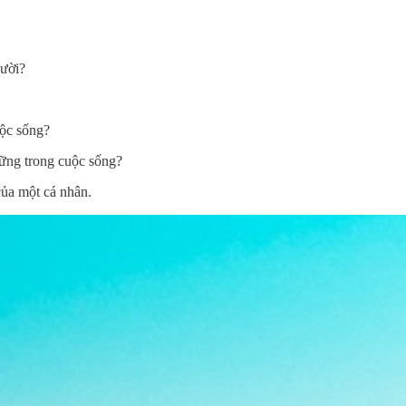
gười?
uộc sống?
vững trong cuộc sống?
của một cá nhân.