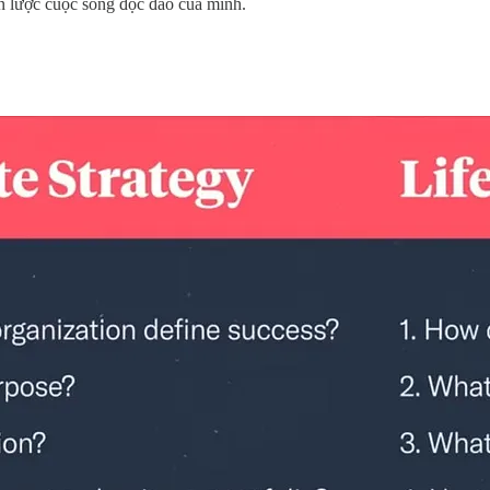
ến lược cuộc sống độc đáo của mình.