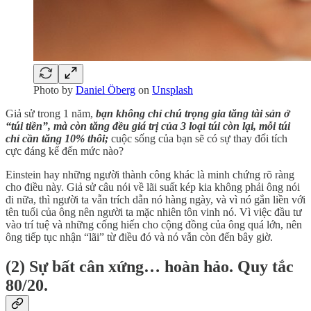
Photo by
Daniel Öberg
on
Unsplash
Giả sử trong 1 năm,
bạn không chỉ chú trọng gia tăng tài sản ở
“túi tiền”, mà còn tăng đều giá trị của 3 loại túi còn lại, mỗi túi
chỉ cần tăng 10% thôi;
cuộc sống của bạn sẽ có sự thay đổi tích
cực đáng kể đến mức nào?
Einstein hay những người thành công khác là minh chứng rõ ràng
cho điều này. Giả sử câu nói về lãi suất kép kia không phải ông nói
đi nữa, thì người ta vẫn trích dẫn nó hàng ngày, và vì nó gắn liền với
tên tuổi của ông nên người ta mặc nhiên tôn vinh nó. Vì việc đầu tư
vào trí tuệ và những cống hiến cho cộng đồng của ông quá lớn, nên
ông tiếp tục nhận “lãi” từ điều đó và nó vẫn còn đến bây giờ.
(2) Sự bất cân xứng… hoàn hảo. Quy tắc
80/20.