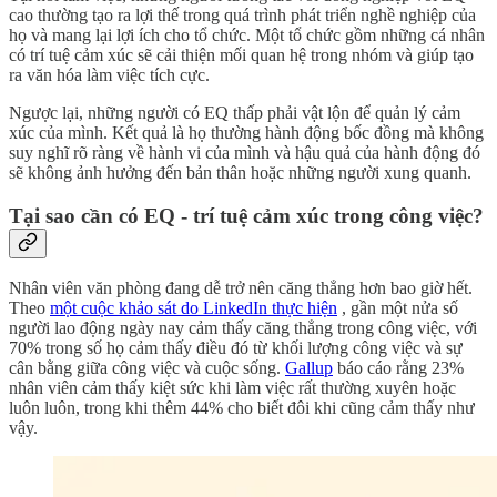
cao thường tạo ra lợi thế trong quá trình phát triển nghề nghiệp của
họ và mang lại lợi ích cho tổ chức. Một tổ chức gồm những cá nhân
có trí tuệ cảm xúc sẽ cải thiện mối quan hệ trong nhóm và giúp tạo
ra văn hóa làm việc tích cực.
Ngược lại, những người có EQ thấp phải vật lộn để quản lý cảm
xúc của mình. Kết quả là họ thường hành động bốc đồng mà không
suy nghĩ rõ ràng về hành vi của mình và hậu quả của hành động đó
sẽ không ảnh hưởng đến bản thân hoặc những người xung quanh.
Tại sao cần có EQ - trí tuệ cảm xúc trong công việc?
Nhân viên văn phòng đang dễ trở nên căng thẳng hơn bao giờ hết.
Theo
một cuộc khảo sát do LinkedIn thực hiện
, gần một nửa số
người lao động ngày nay cảm thấy căng thẳng trong công việc, với
70% trong số họ cảm thấy điều đó từ khối lượng công việc và sự
cân bằng giữa công việc và cuộc sống.
Gallup
báo cáo rằng 23%
nhân viên cảm thấy kiệt sức khi làm việc rất thường xuyên hoặc
luôn luôn, trong khi thêm 44% cho biết đôi khi cũng cảm thấy như
vậy.