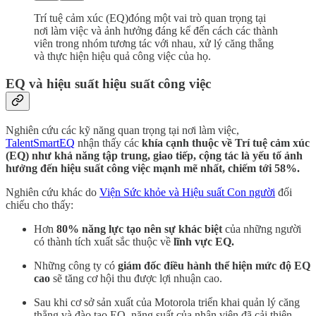
Trí tuệ cảm xúc (EQ)đóng một vai trò quan trọng tại
nơi làm việc và ảnh hưởng đáng kể đến cách các thành
viên trong nhóm tương tác với nhau, xử lý căng thẳng
và thực hiện hiệu quả công việc của họ.
EQ và hiệu suất hiệu suất công việc
Nghiên cứu các kỹ năng quan trọng tại nơi làm việc,
TalentSmartEQ
nhận thấy các
khía cạnh thuộc về Trí tuệ cảm xúc
(EQ) như khả năng tập trung, giao tiếp, cộng tác là yếu tố ảnh
hưởng đến hiệu suất công việc mạnh mẽ nhất, chiếm tới 58%.
Nghiên cứu khác do
Viện Sức khỏe và Hiệu suất Con người
đối
chiếu cho thấy:
Hơn
80% năng lực tạo nên sự khác biệt
của những người
có thành tích xuất sắc thuộc về
lĩnh vực EQ.
Những công ty có
giám đốc điều hành thể hiện mức độ EQ
cao
sẽ tăng cơ hội thu được lợi nhuận cao.
Sau khi cơ sở sản xuất của Motorola triển khai quản lý căng
thẳng và đào tạo EQ, năng suất của nhân viên đã cải thiện