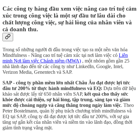
Các công ty hàng đầu xem việc nâng cao trí tuệ cảm
xúc trong công việc là một sự đầu tư lâu dài cho
chất lượng công việc, sự hài lòng của nhân viên và
cả doanh thu.
Trong số những người đi đầu trong việc tạo ra một nền văn hóa
Mindfulness - Nâng cao trí tuệ cảm xúc tại nơi làm việc có
Liên
minh Nơi làm việc Chánh niệm (MWA)
, một nhóm gồm gần 25
nhà lãnh đạo đến từ các công ty như LinkedIn, Google, Intel,
Verizon Media, Genentech và SAP.
SAP - công ty phần mềm lớn nhất Châu Âu đạt được lợi tức
đầu tư 200% từ thực hành mindfulness và EQ:
Dựa trên dữ liệu
khảo sát được lấy từ 650 nhân viên SAP,
kết quả cho thấy sức
khỏe được cải thiện, sự hài lòng, tập trung, sáng tạo và giảm
mức độ choáng ngợp và căng thẳng trong ngày làm việc
. Theo
Peter Bostelmann, quản lý phụ trách chương trình mindfulness và
EQ tại SAP, công ty đã đạt được lợi tức đầu tư 200%, với sự gia
tăng sự gắn kết của nhân viên và niềm tin vào lãnh đạo, đồng thời
giảm tình trạng vắng mặt.