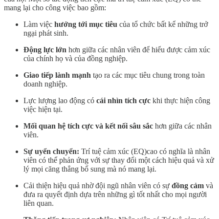
mang lại cho công việc bao gồm:
Làm việc
hướng tới mục tiêu
của tổ chức bất kể những trở
ngại phát sinh.
Động lực lớn
hơn giữa các nhân viên để hiểu được cảm xúc
của chính họ và của đồng nghiệp.
Giao tiếp lành mạnh
tạo ra các mục tiêu chung trong toàn
doanh nghiệp.
Lực lượng lao động có
cái nhìn tích cực
khi thực hiện công
việc hiện tại.
Mối quan hệ tích cực và kết nối sâu sắc
hơn giữa các nhân
viên.
Sự uyển chuyển:
Trí tuệ cảm xúc (EQ)cao có nghĩa là nhân
viên có thể phản ứng với sự thay đổi một cách hiệu quả và xử
lý mọi căng thẳng bổ sung mà nó mang lại.
Cải thiện hiệu quả nhờ đội ngũ nhân viên có sự
đồng cảm
và
đưa ra quyết định dựa trên những gì tốt nhất cho mọi người
liên quan.