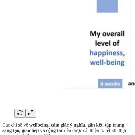
Các chỉ số về
wellbeing, cảm giác ý nghĩa, gắn kết, tập trung,
sáng tạo, giao tiếp và cộng tác
đều được cải thiện rõ rệt khi thực