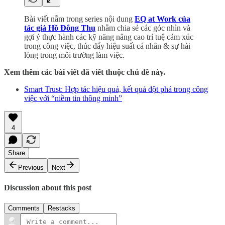
Bài viết nằm trong series nội dung
EQ at Work của
tác giả Hồ Đông Thụ
nhằm chia sẻ các góc nhìn và
gợi ý thực hành các kỹ năng nâng cao trí tuệ cảm xúc
trong công việc, thúc đẩy hiệu suất cá nhân & sự hài
lòng trong môi trường làm việc.
Xem thêm các bài viết đã viết thuộc chủ đề này.
Smart Trust: Hợp tác hiệu quả, kết quả đột phá trong công
việc với “niềm tin thông minh”
4
Share
Previous
Next
Discussion about this post
Comments
Restacks