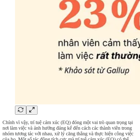
Chính vì vậy, trí tuệ cảm xúc (EQ) đóng một vai trò quan trọng tại
nơi làm việc và ảnh hưởng đáng kể đến cách các thành viên trong
nhóm tương tác với nhau, xử lý căng thẳng và thực hiện công việc
của họ. Một số tác động tích cực mà trí tuệ cảm xúc (EQ) có thể