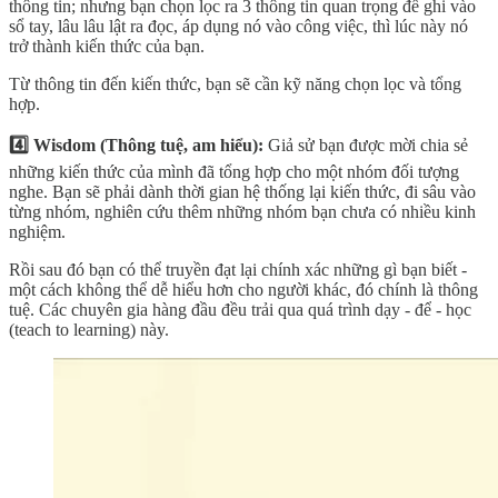
thông tin; nhưng bạn chọn lọc ra 3 thông tin quan trọng để ghi vào
sổ tay, lâu lâu lật ra đọc, áp dụng nó vào công việc, thì lúc này nó
trở thành kiến thức của bạn.
Từ thông tin đến kiến thức, bạn sẽ cần kỹ năng chọn lọc và tổng
hợp.
4️⃣ Wisdom (Thông tuệ, am hiểu):
Giả sử bạn được mời chia sẻ
những kiến thức của mình đã tổng hợp cho một nhóm đối tượng
nghe. Bạn sẽ phải dành thời gian hệ thống lại kiến thức, đi sâu vào
từng nhóm, nghiên cứu thêm những nhóm bạn chưa có nhiều kinh
nghiệm.
Rồi sau đó bạn có thể truyền đạt lại chính xác những gì bạn biết -
một cách không thể dễ hiểu hơn cho người khác, đó chính là thông
tuệ. Các chuyên gia hàng đầu đều trải qua quá trình dạy - để - học
(teach to learning) này.