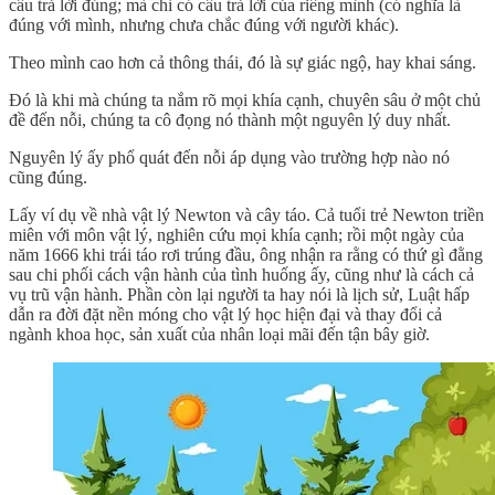
câu trả lời đúng; mà chỉ có câu trả lời của riêng mình (có nghĩa là
đúng với mình, nhưng chưa chắc đúng với người khác).
Theo mình cao hơn cả thông thái, đó là sự giác ngộ, hay khai sáng.
Đó là khi mà chúng ta nắm rõ mọi khía cạnh, chuyên sâu ở một chủ
đề đến nỗi, chúng ta cô đọng nó thành một nguyên lý duy nhất.
Nguyên lý ấy phổ quát đến nỗi áp dụng vào trường hợp nào nó
cũng đúng.
Lấy ví dụ về nhà vật lý Newton và cây táo. Cả tuổi trẻ Newton triền
miên với môn vật lý, nghiên cứu mọi khía cạnh; rồi một ngày của
năm 1666 khi trái táo rơi trúng đầu, ông nhận ra rằng có thứ gì đằng
sau chi phối cách vận hành của tình huống ấy, cũng như là cách cả
vụ trũ vận hành. Phần còn lại người ta hay nói là lịch sử, Luật hấp
dẫn ra đời đặt nền móng cho vật lý học hiện đại và thay đổi cả
ngành khoa học, sản xuất của nhân loại mãi đến tận bây giờ.