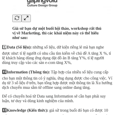
Giả sử bạn dự một buổi hội thảo, workshop rất thú
vị về Marketing, thì các khái niệm này có thể hiểu
như sau:
1️⃣
Data (Số liệu):
những số liệu, dữ kiện riêng lẻ mà bạn nghe
được như: tỉ lệ người có nhu cầu tìm kiếm về chủ đề A tăng X %, tỉ
lệ khách hàng dùng ứng dụng đặt đồ ăn B tăng Y%, tỉ lệ người
dùng truy cập vào các sàn e-com tăng X%,
2️⃣Information (Thông tin):
Tập hợp của nhiều số liệu cung cấp
cho bạn một thông tin có ý nghĩa, ứng dụng được cho công việc. Ví
dụ từ 3 số liệu ở trên, bạn tổng hợp được một thông tin là Xu hướng
dịch chuyển mua sắm từ offline sang online đang tăng.
Để có chuyển hoá từ Data sang Information sẽ cần bạn phải suy
luận, tư duy và dùng kinh nghiệm của mình.
3️⃣Knowledge (Kiến thức):
giả sử trong buổi đó bạn có được 10