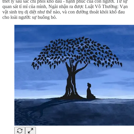
triết lý sâu sắc chi phối khổ đau - hạnh phúc của con người. Từ sự
quan sát tỉ mỉ của mình, Ngài nhận ra được Luật Vô Thường: Vạn
vật sinh trụ dị diệt như thế nào, và con đường thoát khỏi khổ đau
cho loài người: sự buông bỏ.