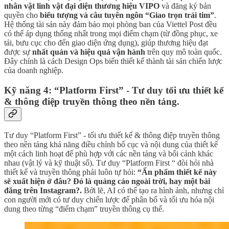
nhân vật linh vật đại diện thương hiệu VIPO
và đăng ký bản
quyền cho
biểu tượng và câu tuyên ngôn “Giao trọn trái tim”
.
Hệ thống tài sản này đảm bảo mọi phòng ban của Viettel Post đều
có thể áp dụng thống nhất trong mọi điểm chạm (từ đồng phục, xe
tải, bưu cục cho đến giao diện ứng dụng), giúp thương hiệu đạt
được sự
nhất quán và hiệu quả vận hành
trên quy mô toàn quốc.
Đây chính là cách Design Ops biến thiết kế thành tài sản chiến lược
của doanh nghiệp.
Kỹ năng 4: “Platform First” - Tư duy tối ưu thiết kế
& thông điệp truyền thông theo nền tảng.
Tư duy “Platform First” - tối ưu thiết kế & thông điệp truyền thông
theo nền tảng khả năng điều chỉnh bố cục và nội dung của thiết kế
một cách linh hoạt để phù hợp với các nền tảng và bối cảnh khác
nhau (vật lý và kỹ thuật số). Tư duy “Platform First “ đòi hỏi nhà
thiết kế và truyền thông phải luôn tự hỏi:
“Ấn phẩm thiết kế này
sẽ xuất hiện ở đâu? Đó là quảng cáo ngoài trời, hay một bài
đăng trên Instagram?.
Bởi lẽ, AI có thể tạo ra hình ảnh, nhưng chỉ
con người mới có tư duy chiến lược để phân bổ và tối ưu hóa nội
dung theo từng “điểm chạm” truyền thông cụ thể.