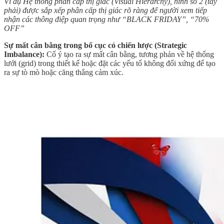
Ví dụ Hệ thống phân cấp thị giác (Visual Hierarchy), hình số 2 (tay
phải) được sắp xếp phân cấp thị giác rõ ràng để người xem tiếp
nhận các thông điệp quan trọng như “BLACK FRIDAY”, “70%
OFF”
Sự mất cân bằng trong bố cục có chiến lược (Strategic
Imbalance):
Cố ý tạo ra sự mất cân bằng, tương phản về hệ thống
lưới (grid) trong thiết kế hoặc đặt các yếu tố không đối xứng để tạo
ra sự tò mò hoặc căng thẳng cảm xúc.