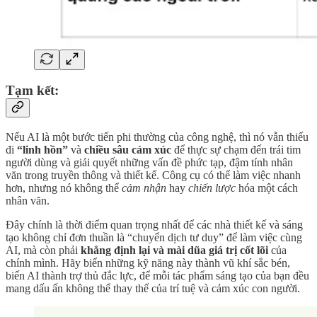
Tạm kết:
Nếu AI là một bước tiến phi thường của công nghệ, thì nó vẫn thiếu
đi
“linh hồn”
và
chiều sâu cảm xúc
để thực sự chạm đến trái tim
người dùng và giải quyết những vấn đề phức tạp, đậm tính nhân
văn trong truyền thông và thiết kế. Công cụ có thể làm việc nhanh
hơn, nhưng nó không thể
cảm nhận
hay
chiến lược
hóa một cách
nhân văn.
Đây chính là thời điểm quan trọng nhất để các nhà thiết kế và sáng
tạo không chỉ đơn thuần là “chuyển dịch tư duy” để làm việc cùng
AI, mà còn phải
khẳng định lại và mài dũa giá trị cốt lõi
của
chính mình. Hãy biến những kỹ năng này thành vũ khí sắc bén,
biến AI thành trợ thủ đắc lực, để mỗi tác phẩm sáng tạo của bạn đều
mang dấu ấn không thể thay thế của trí tuệ và cảm xúc con người.