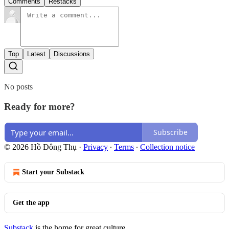
Comments
Restacks
Top
Latest
Discussions
No posts
Ready for more?
Subscribe
© 2026 Hồ Đông Thụ
·
Privacy
∙
Terms
∙
Collection notice
Start your Substack
Get the app
Substack
is the home for great culture