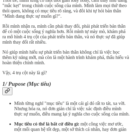
Thời trẻ, mình từng có một thời gian loay hoay, cảm thấy như đang
"mắc kẹt" trong chính cuộc sống của mình. Mình làm mọi thứ theo
thói quen, không có mục tiêu rõ ràng, và đôi khi tự hỏi bản thân
"Mình đang thực sự muốn gì?".
Rồi mình nhận ra, mình cần phải thay đổi, phải phát triển bản thân
để có một cuộc sống ý nghĩa hơn. Rồi mình tự mày mò, khám phá
ra mô hình 4 trụ cột của phát triển bản thân, và nó thực sự đã giúp
mình thay đổi rất nhiều.
Nó giúp mình hiểu sự phát triển bản thân không chỉ là việc học
thêm kỹ năng mới, mà còn là một hành trình khám phá, thấu hiểu và
hoàn thiện chính mình.
Vậy, 4 trụ cột này là gì?
1/ Pupose (Mục tiêu)
Mình từng nghĩ "mục tiêu" là một cái gì đó rất to tát, xa vời.
Nhưng hóa ra, nó đơn giản chỉ là việc xác định điều mình
thực sự muốn, điều mang lại ý nghĩa cho cuộc sống của mình.
Mục tiêu có thể là bất cứ điều gì:
một công việc mơ ước,
một mối quan hệ tốt đẹp, một sở thích cá nhân, hay đơn giản